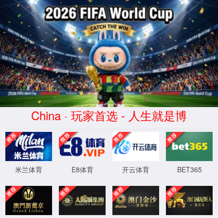
中国·AC米兰(Milan·中文)官网入口|主
页欢迎您
学
校新闻
查看更多+
News